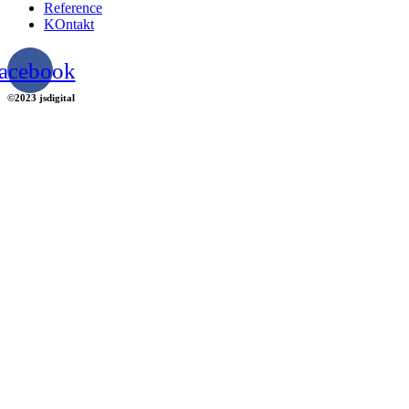
Reference
KOntakt
acebook
©2023 jsdigital