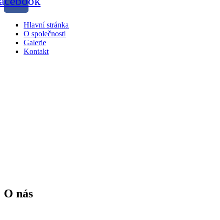
acebook
Menu
Hlavní stránka
O společnosti
Galerie
Kontakt
O nás