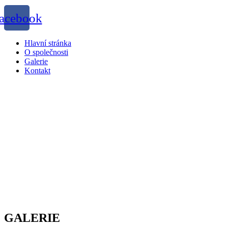
acebook
Menu
Hlavní stránka
O společnosti
Galerie
Kontakt
GALERIE